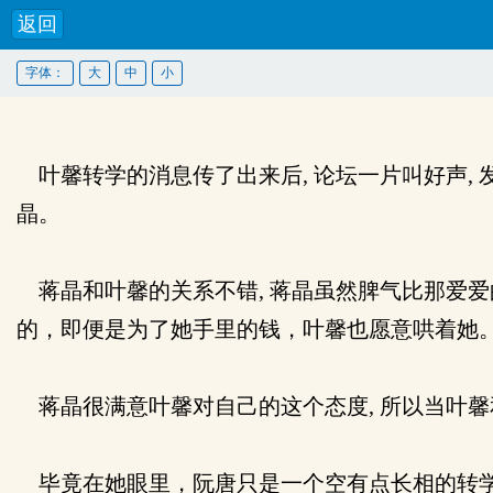
返回
字体：
大
中
小
叶馨转学的消息传了出来后, 论坛一片叫好声,
晶。
蒋晶和叶馨的关系不错, 蒋晶虽然脾气比那爱爱
的，即便是为了她手里的钱，叶馨也愿意哄着她
蒋晶很满意叶馨对自己的这个态度, 所以当叶馨
毕竟在她眼里，阮唐只是一个空有点长相的转学