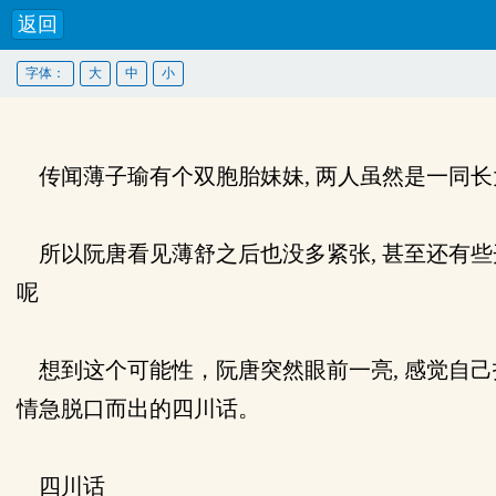
返回
字体：
大
中
小
传闻薄子瑜有个双胞胎妹妹, 两人虽然是一同长大
所以阮唐看见薄舒之后也没多紧张, 甚至还有些开
呢
想到这个可能性，阮唐突然眼前一亮, 感觉自己
情急脱口而出的四川话。
四川话