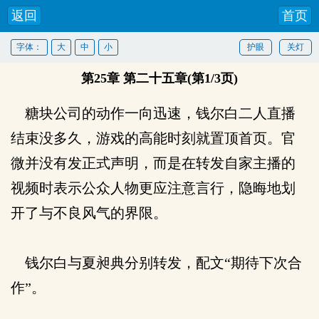
返回
首页
字体：
大
中
小
护眼
关灯
第25章 第二十五章(第1/3页)
糖块公司的动作一向迅速，钱尔白二人直播
结束没多久，游戏的高能时刻就置顶首页。官
微并没有发正式声明，而是在转发自家主播的
视频时表示公众人物更应注意言行，隐晦地划
开了与不良风气的界限。
钱尔白与夏昶典分别转发，配文“期待下次合
作”。