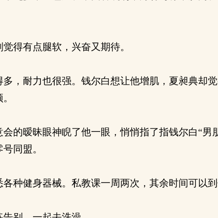
觉得有点腿软，兴奋又期待。
多，耐力也很强。钱尔白想让他增肌，夏昶典却觉
顿。
会的暧昧眼神睨了他一眼，悄悄指了指钱尔白“男朋
零号同盟。
各种健身器械。私教课一周两次，其余时间可以到
练告别，一起去洗澡。