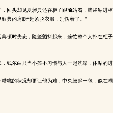
，回头却见夏昶典还在柜子跟前站着，脑袋钻进柜
昶典的肩膀“赶紧脱衣服，别愣着了。”
典顿时失态，险些颤抖起来，连忙整个人扑在柜子
，钱尔白只当小孩不习惯与人一起洗澡，体贴的进
糟糕的状况却更让他为难，中央鼓起一包，似在嘲