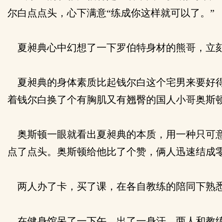
尔白点点头，心下满意“练成你这样就可以了。”
夏昶典心中幻想了一下罗伯特身材的熊哥，立刻
夏昶典的身体素质比起钱尔白这个宅男来要好得
着钱尔白换了个有胸肌又有翘臀的国人小哥奥斯
奥斯顿一眼就看出夏昶典的本质，用一种只可意
点了点头。奥斯顿给他比了个赞，俩人迅速结成
两人办了卡，买了课，在各自教练的陪同下熟悉
在健身馆呆了一下午，出了一身汗，两人和教