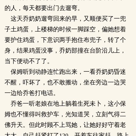
的人，每天都要出门去遛弯。
这天乔奶奶遛弯回来的早，又顺便买了一兜
子土鸡蛋，上楼梯的时候一脚踩空，偏她想着
要护住鸡蛋，下意识两手抱住布兜子，转了个
身，结果鸡蛋没事，乔奶部撞在台阶沿儿上，
当下便动不了了。
保姆听到动静连忙跑出来，一看乔奶奶昏迷
不醒，吓坏了，也不敢搬动，坐在旁边一边哭
一边给乔爸打电话。
乔爸一听老娘在地上躺着生死未卜，这小保
姆也不懂得叫救护车，光知道哭，立刻气得二
佛升天。但此时顾不上骂她，让她好好守着老
太太，自己赶紧打了120，开着车往家赶，路上