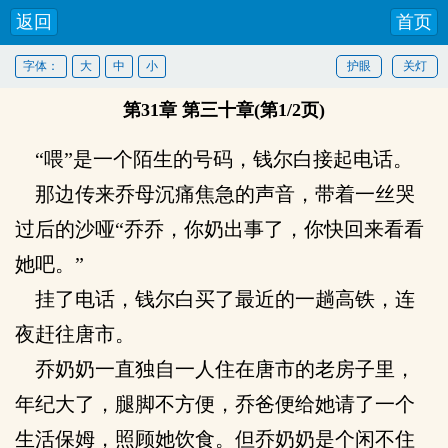
返回
首页
字体：
大
中
小
护眼
关灯
第31章 第三十章(第1/2页)
“喂”是一个陌生的号码，钱尔白接起电话。
那边传来乔母沉痛焦急的声音，带着一丝哭
过后的沙哑“乔乔，你奶出事了，你快回来看看
她吧。”
挂了电话，钱尔白买了最近的一趟高铁，连
夜赶往唐市。
乔奶奶一直独自一人住在唐市的老房子里，
年纪大了，腿脚不方便，乔爸便给她请了一个
生活保姆，照顾她饮食。但乔奶奶是个闲不住