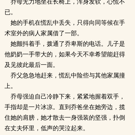
乔母无力地坐在长椅上，浑身发软，心慌不
已。
她的手机在慌乱中丢失，只得向同等候在手
术室外的病人家属借了一部。
她颤抖着手，拨通了乔卑斯的电话。儿子是
他奶奶一手带大的，如果今天不幸希望能赶得
及见彼此最后一面。
乔父急急地赶来，慌乱中险些与其他家属撞
上。
乔母强迫自己冷静下来，紧紧地握着双手，
手指却是一片冰凉。直到乔爸坐在她旁边，揽
住她的肩膀，她才散去一身强装的坚强，扑倒
在丈夫怀里，低声的哭泣起来。