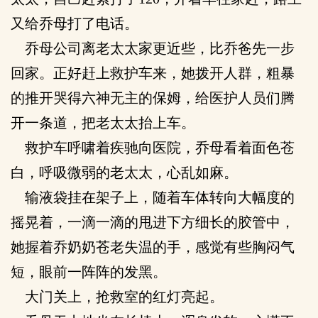
又给乔母打了电话。
乔母公司离老太太家更近些，比乔爸先一步
回家。正好赶上救护车来，她拨开人群，粗暴
的推开哭得六神无主的保姆，给医护人员们腾
开一条道，把老太太抬上车。
救护车呼啸着疾驰向医院，乔母看着面色苍
白，呼吸微弱的老太太，心乱如麻。
输液袋挂在架子上，随着车体转向大幅度的
摇晃着，一滴一滴的甩进下方细长的胶管中，
她握着乔奶奶苍老失温的手，感觉有些胸闷气
短，眼前一阵阵的发黑。
大门关上，抢救室的红灯亮起。