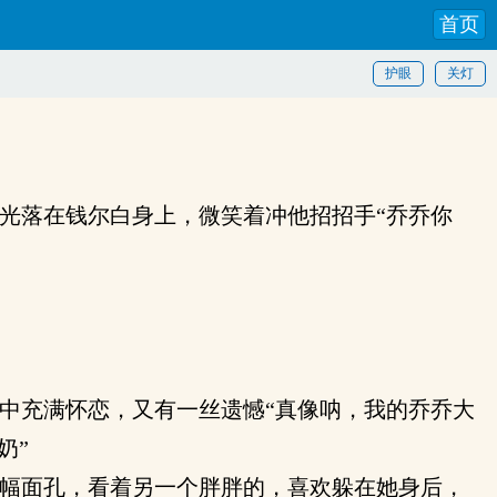
首页
护眼
关灯
光落在钱尔白身上，微笑着冲他招招手“乔乔你
中充满怀恋，又有一丝遗憾“真像呐，我的乔乔大
奶”
幅面孔，看着另一个胖胖的，喜欢躲在她身后，