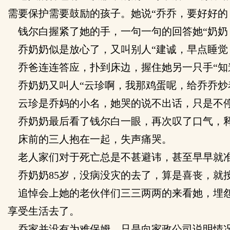
需要保护需要鼓励的孩子。她说“乔乔，要好好的
钱尔白握紧了她的手，一句一句的回答她“奶奶
乔奶奶似是放心了，又叫别人“建诚，早点睡觉
乔爸连连答应，扑到床边，握住她另一只手“知
乔奶奶又叫人“云珍啊，我那鸡蛋呢，给乔乔炒
云珍是乔妈的小名，她哭的说不出话，只是不停
乔奶奶最后看了钱尔白一眼，再次叹了口气，
床前的三人抱在一起，失声痛哭。
老人家们对于死亡总是不甚避讳，甚至早早就准
乔奶奶85岁，没病没灾的去了，算是喜丧，就
追悼会上她的老伙伴们三三两两的来看她，埋怨
享受生活去了。
乔家并没有为难保姆，只是向家政公司说明情