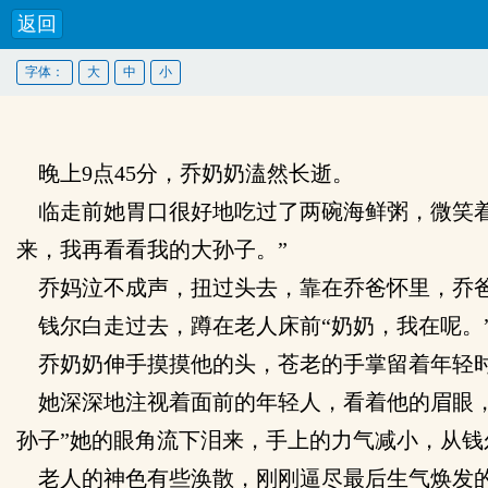
返回
字体：
大
中
小
晚上9点45分，乔奶奶溘然长逝。
临走前她胃口很好地吃过了两碗海鲜粥，微笑着
来，我再看看我的大孙子。”
乔妈泣不成声，扭过头去，靠在乔爸怀里，乔爸
钱尔白走过去，蹲在老人床前“奶奶，我在呢。
乔奶奶伸手摸摸他的头，苍老的手掌留着年轻时
她深深地注视着面前的年轻人，看着他的眉眼，
孙子”她的眼角流下泪来，手上的力气减小，从钱
老人的神色有些涣散，刚刚逼尽最后生气焕发的