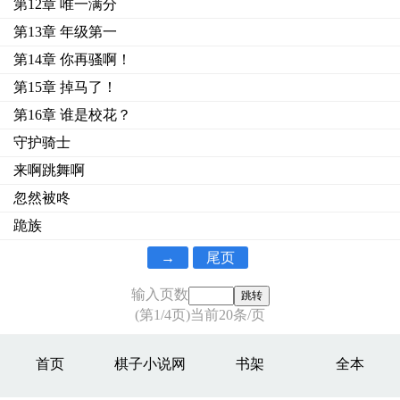
第12章 唯一满分
第13章 年级第一
第14章 你再骚啊！
第15章 掉马了！
第16章 谁是校花？
守护骑士
来啊跳舞啊
忽然被咚
跪族
→
尾页
输入页数
(第1/4页)当前20条/页
首页
棋子小说网
书架
全本