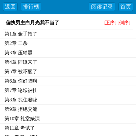
返回
排行榜
阅读记录
首页
偏执男主白月光我不当了
[正序]
[倒序]
第1章 金手指了
第2章 二杀
第3章 压轴题
第4章 陆缜来了
第5章 被吓醒了
第6章 你好骚啊
第7章 论坛被挂
第8章 扼住喉咙
第9章 拒绝交流
第10章 礼堂婊演
第11章 考试了