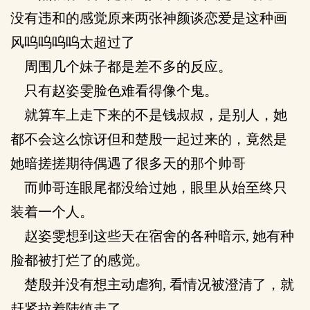
没有违和的感觉原来两张神颜谈恋爱是这种画
风呜呜呜呜太超过了
周围几个妹子都是差不多的反应。
只有赵姿雯脸色难看得像个鬼。
就算车上走下来的不是钱叔叔，是别人，她
都不会这么惊讶但和楚殷一起过来的，竟然是
她暗搓搓期待偶遇了很多天的那个帅哥
而帅哥连眼尾都没给过她，眼里从始至终只
装着一个人。
赵姿雯想到这些天在宿舍的各种暗示, 她有种
脸都被打烂了的感觉。
楚殷并没有想主动虐狗, 看情况被澄清了，就
赶紧拉着陆缜走了。