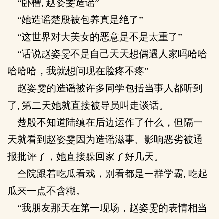
“卧槽, 赵姿雯造谣”
“她造谣楚殷被包养真是绝了”
“这世界对大美女的恶意是不是太重了”
“话说赵姿雯不是自己天天想偶遇人家吗哈哈
哈哈哈，我就想问现在脸疼不疼”
赵姿雯的造谣被许多同学包括当事人都听到
了, 第二天她就直接被导员叫走谈话。
楚殷不知道陆缜在后边运作了什么，但隔一
天就看到赵姿雯因为造谣滋事、影响恶劣被通
报批评了，她直接躲回家了好几天。
全院跟着吃瓜看戏，别看都是一群学霸, 吃起
瓜来一点不含糊。
“我朋友那天在第一现场，赵姿雯的表情相当