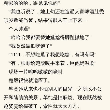
精彩哈哈哈，跟见鬼似的”
“我也听说了，她上句还在造谣人家啤酒肚秃
顶岁数能当爹，结果转眼从车上下来一
个大帅逼”
“哈哈哈我都要替她尴尬得脚趾抓地了”
“我竟然靠瓜吃饱了”
“1111，不想吃瓜了我想吃糖，有吗有吗”
“有，帅哥给楚殷暖手来着，巨他妈温柔”
现场一片呜呜嗷嗷的嚎叫。
楚殷很快就适应了。
毕竟她从来也不怕别人的目光，之所以不公
开和陆缜的关系，单纯是怕麻烦。现在既然被
赵姿雯给撞破了，索性就大大方方。