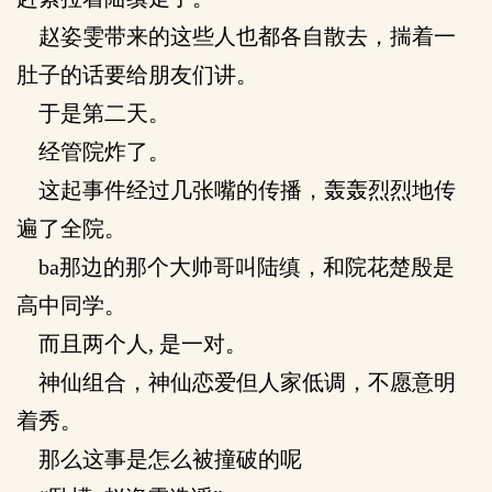
赵姿雯带来的这些人也都各自散去，揣着一
肚子的话要给朋友们讲。
于是第二天。
经管院炸了。
这起事件经过几张嘴的传播，轰轰烈烈地传
遍了全院。
ba那边的那个大帅哥叫陆缜，和院花楚殷是
高中同学。
而且两个人, 是一对。
神仙组合，神仙恋爱但人家低调，不愿意明
着秀。
那么这事是怎么被撞破的呢