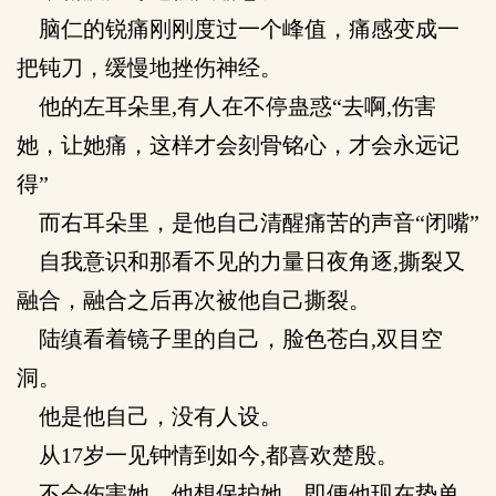
脑仁的锐痛刚刚度过一个峰值，痛感变成一
把钝刀，缓慢地挫伤神经。
他的左耳朵里,有人在不停蛊惑“去啊,伤害
她，让她痛，这样才会刻骨铭心，才会永远记
得”
而右耳朵里，是他自己清醒痛苦的声音“闭嘴”
自我意识和那看不见的力量日夜角逐,撕裂又
融合，融合之后再次被他自己撕裂。
陆缜看着镜子里的自己，脸色苍白,双目空
洞。
他是他自己，没有人设。
从17岁一见钟情到如今,都喜欢楚殷。
不会伤害她，他想保护她。即便他现在势单