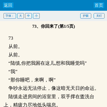
返回
首页
字体：
大
中
小
护眼
关灯
73、你回来了(第1/5页)
73
从前。
从前。
“陆缜,你把我困在这儿,想和我睡觉吗”
“我”
“那你睡吧，来啊，啊”
争吵永远无法停止，像这暗无天日的命运。
陆缜走进房间的浴室里，双手撑在盥洗台
上，精疲力尽地低头喘息。