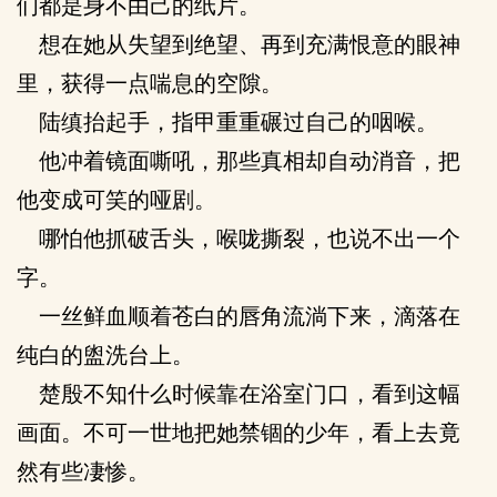
们都是身不由己的纸片。
想在她从失望到绝望、再到充满恨意的眼神
里，获得一点喘息的空隙。
陆缜抬起手，指甲重重碾过自己的咽喉。
他冲着镜面嘶吼，那些真相却自动消音，把
他变成可笑的哑剧。
哪怕他抓破舌头，喉咙撕裂，也说不出一个
字。
一丝鲜血顺着苍白的唇角流淌下来，滴落在
纯白的盥洗台上。
楚殷不知什么时候靠在浴室门口，看到这幅
画面。不可一世地把她禁锢的少年，看上去竟
然有些凄惨。