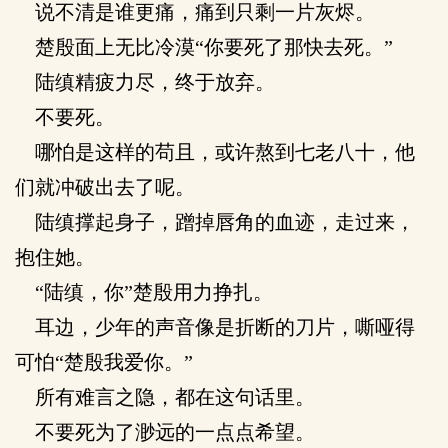
说不清是谁更痛，痛到只剩一片灰烬。
楚殷面上无比冷漠“你要死了那快去死。”
陆缜精疲力尽，终于放弃。
不要死。
哪怕是这样的苟且，或许熬到七老八十，他
们就冲破出去了呢。
陆缜撑起身子，蹭掉唇角的血迹，走过来，
抱住她。
“陆缜，你”楚殷用力挣扎。
耳边，少年的声音像是折断的刀片，嘶哑得
可怕“楚殷我爱你。”
所有难言之隐，都在这句话里。
不要死为了渺远的一点点希望。