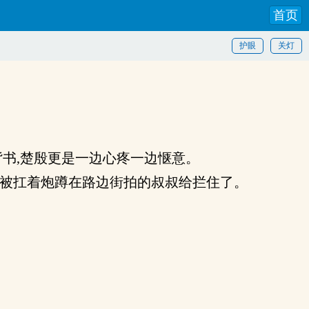
首页
护眼
关灯
书,楚殷更是一边心疼一边惬意。
被扛着炮蹲在路边街拍的叔叔给拦住了。