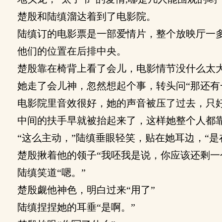
楚殷和陆缜溜达着到了电影院。
陆缜订的电影票是一部爱情片，整个放映厅一
他们的位置在后排中央。
楚殷靠在椅背上看了会儿，电影情节没什么太大
她走了会儿神，忽然想起个事，转头问“那还有
电影院里音效很好，她的声音被压了过去，只
中间的扶手早就被抬起来了，这样她整个人都
“这么主动，”陆缜垂眼轻笑，贴在她耳边，“是
楚殷揪着他的领子“我呸我是说，你应该还剩一
陆缜笑道“嗯。”
楚殷觑他神色，明白过来“用了”
陆缜捏捏她的耳垂“是啊。”