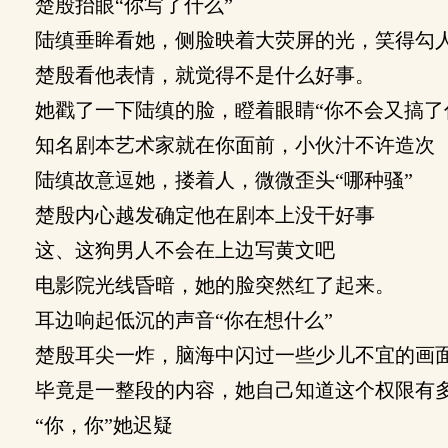
楚殷抬眼“你写了什么”
陆缜垂眸看她，侧脸映着大荧屏的光，笑得勾人
楚殷看他表情，就觉得不是什么好事。
她戳了一下陆缜的脸，瞪着眼睛“你不会又搞了
知名剧本艺术家就在你面前，小伙汁不许造次
陆缜故意逗她，搂着人，微微歪头“哪种骚”
楚殷内心越发确定他在剧本上没干好事
这、这狗男人不会在上边写黄文吧
电影院光线昏暗，她的脸突然红了起来。
耳边响起低沉的声音“你在想什么”
楚殷耳尖一炸，脑海中闪过一些少儿不宜的画
毕竟是一整段的内容，她自己知道这个权限有多
“你，你”她迟疑