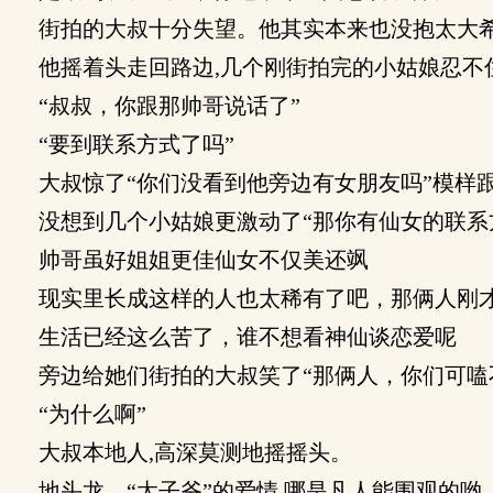
街拍的大叔十分失望。他其实本来也没抱太大希
他摇着头走回路边,几个刚街拍完的小姑娘忍不
“叔叔，你跟那帅哥说话了”
“要到联系方式了吗”
大叔惊了“你们没看到他旁边有女朋友吗”模样
没想到几个小姑娘更激动了“那你有仙女的联系
帅哥虽好姐姐更佳仙女不仅美还飒
现实里长成这样的人也太稀有了吧，那俩人刚才
生活已经这么苦了，谁不想看神仙谈恋爱呢
旁边给她们街拍的大叔笑了“那俩人，你们可嗑
“为什么啊”
大叔本地人,高深莫测地摇摇头。
地头龙，“太子爷”的爱情,哪是凡人能围观的哟