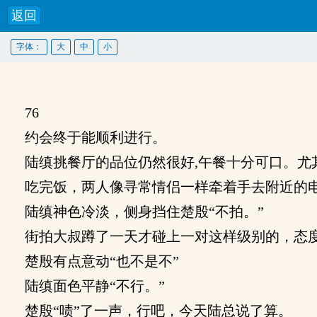
返回
字体：
大
中
小
76
约会终于能顺利进行。
陆缜挑餐厅的品位仍然很好,午餐十分可口。尤
吃完饭，两人像寻常情侣一样牵着手去附近的电
陆缜神色冷淡，侧身挡住楚殷“不拍。”
街拍大叔蹲了一天才碰上一对这样级别的，态度
楚殷有点意动“也不是不”
陆缜面色平静“不行。”
楚殷“啧”了一声，行吧，今天陆总说了算。