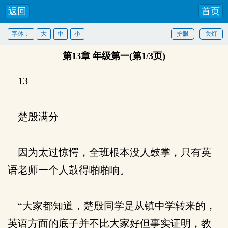
返回
首页
字体：
大
中
小
护眼
关灯
第13章 年级第一(第1/3页)
13
楚殷满分
因为太过惊愕，全班根本没人鼓掌，只有英
语老师一个人鼓得啪啪响。
“大家都知道，楚殷同学是从镇中学转来的，
英语方面的底子并不比大家好但事实证明，教