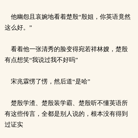
他幽怨且哀婉地看着楚殷“殷姐，你英语竟然
这么好。”
看着他一张清秀的脸变得宛若祥林嫂，楚殷
有点想笑“我说过我不好吗”
宋兆霖愣了愣，然后道“是哈”
楚殷学渣、楚殷装学霸、楚殷听不懂英语所
有这些传言，全都是别人说的，根本没有得到
过证实