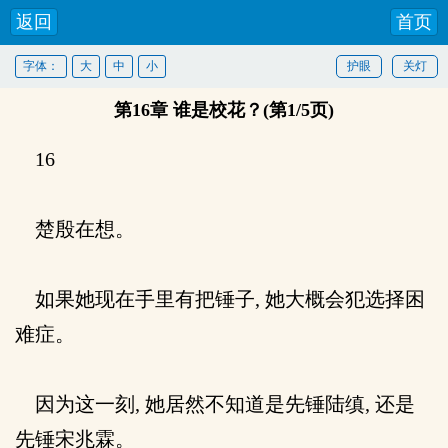
返回
首页
字体：
大
中
小
护眼
关灯
第16章 谁是校花？(第1/5页)
16
楚殷在想。
如果她现在手里有把锤子, 她大概会犯选择困
难症。
因为这一刻, 她居然不知道是先锤陆缜, 还是
先锤宋兆霖。