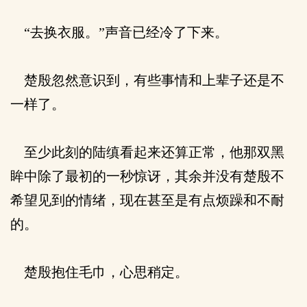
“去换衣服。”声音已经冷了下来。
楚殷忽然意识到，有些事情和上辈子还是不
一样了。
至少此刻的陆缜看起来还算正常，他那双黑
眸中除了最初的一秒惊讶，其余并没有楚殷不
希望见到的情绪，现在甚至是有点烦躁和不耐
的。
楚殷抱住毛巾，心思稍定。