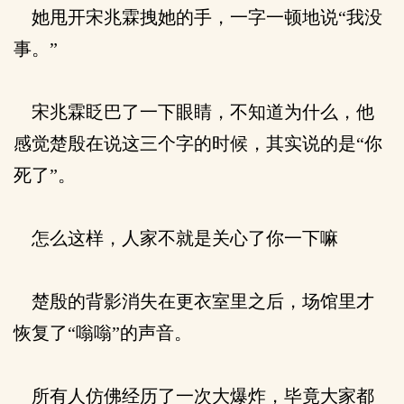
她甩开宋兆霖拽她的手，一字一顿地说“我没
事。”
宋兆霖眨巴了一下眼睛，不知道为什么，他
感觉楚殷在说这三个字的时候，其实说的是“你
死了”。
怎么这样，人家不就是关心了你一下嘛
楚殷的背影消失在更衣室里之后，场馆里才
恢复了“嗡嗡”的声音。
所有人仿佛经历了一次大爆炸，毕竟大家都