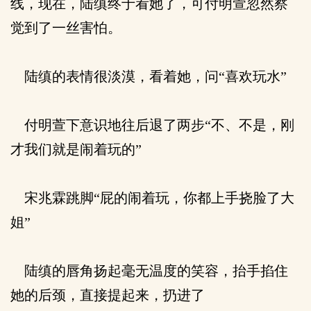
线，现在，陆缜终于看她了，可付明萱忽然察
觉到了一丝害怕。
陆缜的表情很淡漠，看着她，问“喜欢玩水”
付明萱下意识地往后退了两步“不、不是，刚
才我们就是闹着玩的”
宋兆霖跳脚“屁的闹着玩，你都上手挠脸了大
姐”
陆缜的唇角扬起毫无温度的笑容，抬手掐住
她的后颈，直接提起来，扔进了