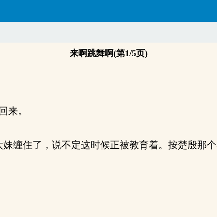
来啊跳舞啊(第1/5页)
回来。
缠住了，说不定这时候正被教育着。按楚殷那个臭脾