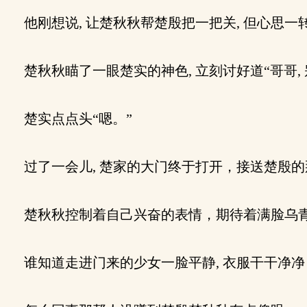
他刚想说, 让楚秋秋帮楚殷把一把关, 但心思
楚秋秋瞄了一眼楚实的神色, 立刻讨好道“哥哥,
楚实点点头“嗯。”
过了一会儿, 楚家的大门终于打开，接送楚殷的
楚秋秋控制着自己兴奋的表情，期待着满脸乌
谁知道走进门来的少女一脸平静, 衣服干干净