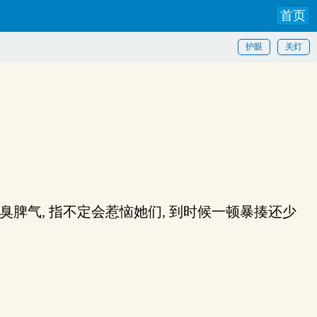
首页
护眼
关灯
气, 指不定会惹恼她们, 到时候一顿暴揍还少