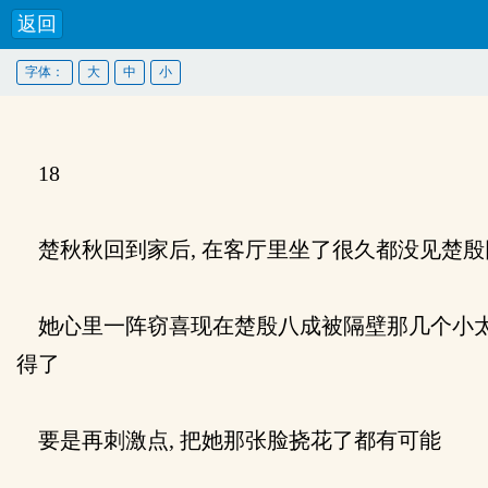
返回
字体：
大
中
小
18
楚秋秋回到家后, 在客厅里坐了很久都没见楚殷
她心里一阵窃喜现在楚殷八成被隔壁那几个小太妹
得了
要是再刺激点, 把她那张脸挠花了都有可能