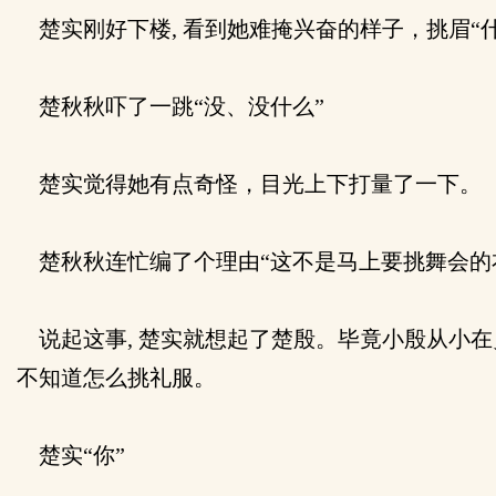
楚实刚好下楼, 看到她难掩兴奋的样子，挑眉“
楚秋秋吓了一跳“没、没什么”
楚实觉得她有点奇怪，目光上下打量了一下。
楚秋秋连忙编了个理由“这不是马上要挑舞会的衣
说起这事, 楚实就想起了楚殷。毕竟小殷从小在
不知道怎么挑礼服。
楚实“你”