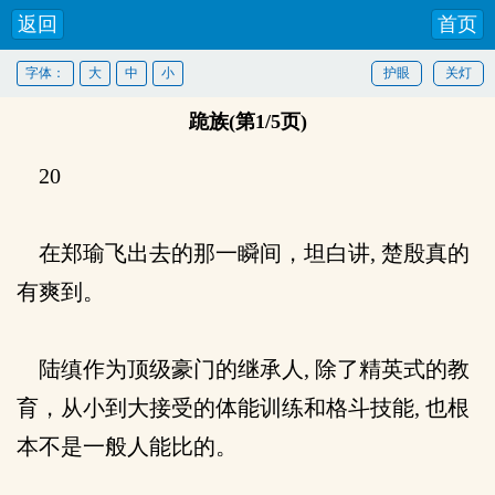
返回
首页
字体：
大
中
小
护眼
关灯
跪族(第1/5页)
20
在郑瑜飞出去的那一瞬间，坦白讲, 楚殷真的
有爽到。
陆缜作为顶级豪门的继承人, 除了精英式的教
育，从小到大接受的体能训练和格斗技能, 也根
本不是一般人能比的。