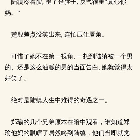
陆缜冷着脸, 歪了歪脖子, 戾气很重“真心你
妈。”
楚殷差点没笑出来, 连忙压住唇角。
可惜了她不在第一视角, 一想到陆缜被一个男
的、还是这么油腻的男的当面告白, 她就觉得太
好笑了。
绝对是陆缜人生中难得的奇遇之一。
郑瑜的几个兄弟原本在暗中观看，谁知道郑
瑜他妈的眼瞎了居然咚到陆缜，他们当即就觉