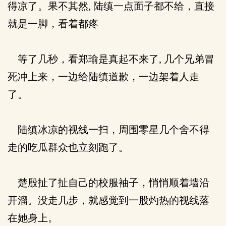
得凉了。果不其然, 陆缜一点面子都不给，直接
就是一脚，看着都疼
等了几秒，看郑瑜是真起不来了, 几个兄弟冒
死冲上来，一边给陆缜道歉，一边架着人走
了。
陆缜冰凉的视线一扫，周围零星几个舍不得
走的吃瓜群众也立刻跑了。
楚殷扯了扯自己的校服袖子，悄悄顺着墙沿
开溜。没走几步，就感觉到一股灼热的视线落
在她身上。